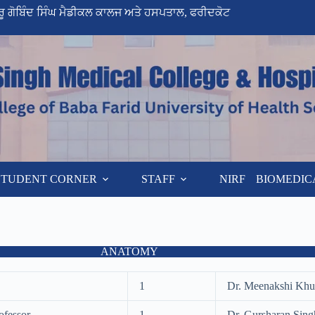
ੁਰੂ ਗੋਬਿੰਦ ਸਿੰਘ ਮੈਡੀਕਲ ਕਾਲਜ ਅਤੇ ਹਸਪਤਾਲ, ਫਰੀਦਕੋਟ
STUDENT CORNER
STAFF
NIRF
BIOMEDIC
ANATOMY
1
Dr. Meenakshi Khul
ofessor
1
Dr. Gursharan Sin