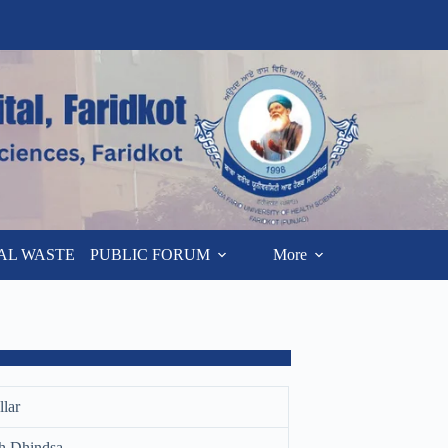
AL WASTE
PUBLIC FORUM
More
lar
gh Dhindsa